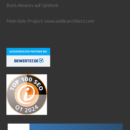
Boris Alexeev auf UpWork
Mein Side-Project:
www.addiearchitect.com