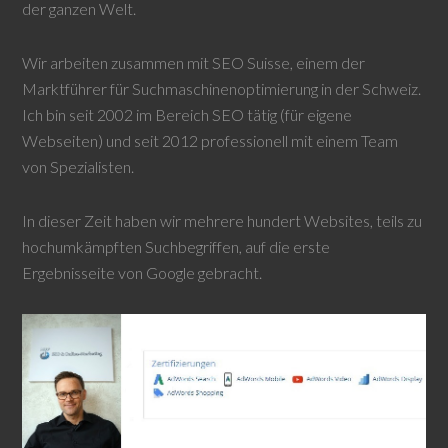
der ganzen Welt.
Wir arbeiten zusammen mit
SEO Suisse
, einem der
Marktführer für Suchmaschinenoptimierung in der Schweiz.
Ich bin seit 2002 im Bereich SEO tätig (für eigene
Webseiten) und seit 2012 professionell mit einem Team
von Spezialisten.
In dieser Zeit haben wir mehrere hundert Websites, teils zu
hochumkämpften Suchbegriffen, auf die erste
Ergebnisseite von Google gebracht.