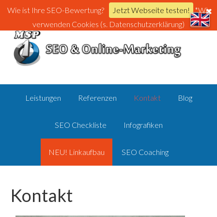
Wie ist Ihre SEO-Bewertung?
Jetzt Webseite testen!
*Wir
verwenden Cookies (s. Datenschutzerklärung)
Leistungen
Referenzen
Kontakt
Blog
SEO Checkliste
Infografiken
NEU! Linkaufbau
SEO Coaching
Kontakt