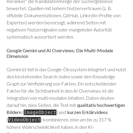
Reranker“ die Kandidatenmenge der Suchergebnisse
bewertet. Quellen mit hohem Nutzervertrauen (z. B.
offizielle Dokumentationen, GitHub, LinkedIn-Profile von
Experten) werden bevorzugt, während Seiten mit
negativen Nutzersignalen oder mangelnder Autorität
systematisch aussortiert werden.
Google Gemini und AI Overviews: Die Multi-Modale
Dimension
Gemini ist tief in das Google-Ökosystem integriert und nutzt
den bestehenden Search-Index sowie den Knowledge
Graph zur Verifizierung von Fakten. Ein entscheidender
Faktor für die Sichtbarkeit in den AI Overviews ist die
Integration von multi-modalen Inhalten. Daten deuten
darauf hin, dass Seiten, die Text mit
qualitativ hochwertigen
Bildern
(
) und
kurzen Erklärvideos
ImageObject
(
) kombinieren, eine um bis zu 317 %
VideoObject
höhere Wahrscheinlichkeit haben, in den KI-