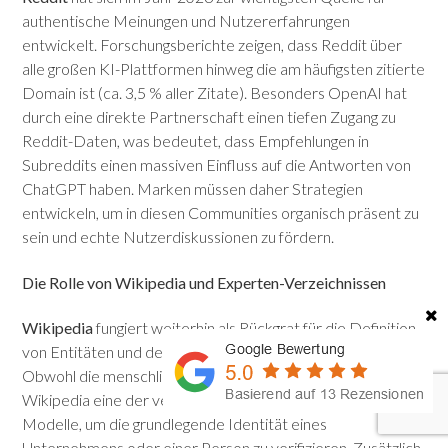
authentische Meinungen und Nutzererfahrungen
entwickelt. Forschungsberichte zeigen, dass Reddit über
alle großen KI-Plattformen hinweg die am häufigsten zitierte
Domain ist (ca. 3,5 % aller Zitate). Besonders OpenAI hat
durch eine direkte Partnerschaft einen tiefen Zugang zu
Reddit-Daten, was bedeutet, dass Empfehlungen in
Subreddits einen massiven Einfluss auf die Antworten von
ChatGPT haben. Marken müssen daher Strategien
entwickeln, um in diesen Communities organisch präsent zu
sein und echte Nutzerdiskussionen zu fördern.
Die Rolle von Wikipedia und Experten-Verzeichnissen
Wikipedia
fungiert weiterhin als Rückgrat für die Definition
von Entitäten und deren Beziehungen im Knowledge Graph.
Obwohl die menschlichen Seitenaufrufe sinken, bleibt
Wikipedia eine der vertrauenswürdigsten Quellen für KI-
Modelle, um die grundlegende Identität eines
Unternehmens oder einer Person zu verifizieren. Zusätzlich