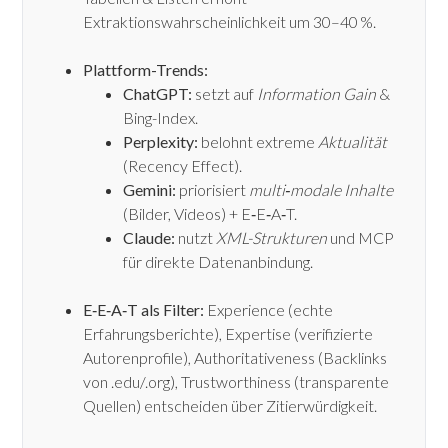
Extraktionswahrscheinlichkeit um 30–40 %.
Plattform-Trends:
ChatGPT:
setzt auf
Information Gain
&
Bing-Index.
Perplexity:
belohnt extreme
Aktualität
(Recency Effect).
Gemini:
priorisiert
multi‑modale Inhalte
(Bilder, Videos) + E‑E‑A‑T.
Claude:
nutzt
XML-Strukturen
und MCP
für direkte Datenanbindung.
E‑E‑A‑T als Filter:
Experience (echte
Erfahrungsberichte), Expertise (verifizierte
Autorenprofile), Authoritativeness (Backlinks
von .edu/.org), Trustworthiness (transparente
Quellen) entscheiden über Zitierwürdigkeit.