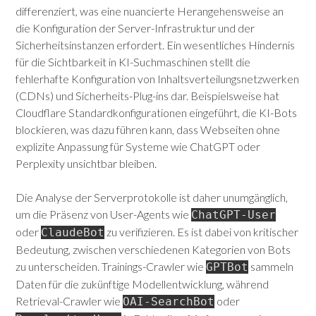
differenziert, was eine nuancierte Herangehensweise an
die Konfiguration der Server-Infrastruktur und der
Sicherheitsinstanzen erfordert.
Ein wesentliches Hindernis
für die Sichtbarkeit in KI-Suchmaschinen stellt die
fehlerhafte Konfiguration von Inhaltsverteilungsnetzwerken
(CDNs) und Sicherheits-Plug-ins dar. Beispielsweise hat
Cloudflare Standardkonfigurationen eingeführt, die KI-Bots
blockieren, was dazu führen kann, dass Webseiten ohne
explizite Anpassung für Systeme wie ChatGPT oder
Perplexity unsichtbar bleiben.
Die Analyse der Serverprotokolle ist daher unumgänglich,
um die Präsenz von User-Agents wie
ChatGPT-User
oder
zu verifizieren. Es ist dabei von kritischer
ClaudeBot
Bedeutung, zwischen verschiedenen Kategorien von Bots
zu unterscheiden. Trainings-Crawler wie
sammeln
GPTBot
Daten für die zukünftige Modellentwicklung, während
Retrieval-Crawler wie
oder
OAI-SearchBot