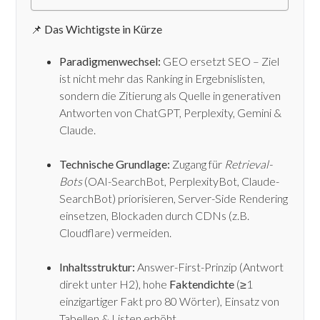
📌 Das Wichtigste in Kürze
Paradigmenwechsel:
GEO ersetzt SEO – Ziel
ist nicht mehr das Ranking in Ergebnislisten,
sondern die Zitierung als Quelle in generativen
Antworten von ChatGPT, Perplexity, Gemini &
Claude.
Technische Grundlage:
Zugang für
Retrieval-
Bots
(OAI-SearchBot, PerplexityBot, Claude-
SearchBot) priorisieren, Server-Side Rendering
einsetzen, Blockaden durch CDNs (z.B.
Cloudflare) vermeiden.
Inhaltsstruktur:
Answer-First-Prinzip (Antwort
direkt unter H2), hohe
Faktendichte
(≥1
einzigartiger Fakt pro 80 Wörter), Einsatz von
Tabellen & Listen erhöht