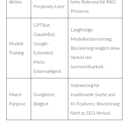
Aktion
hohe Relevanz für RAG-
Perplexity-User
Prozesse.
GPTBot,
Langfristige
ClaudeBot,
Modellverbesserung;
Modell-
Google-
Blockierung möglich ohne
Training
Extended,
Verlust der
Meta-
Suchsichtbarkeit.
ExternalAgent
Indexierung für
Mixed
Googlebot,
traditionelle Suche und
Purpose
Bingbot
KI-Features; Blockierung
führt zu SEO-Verlust.