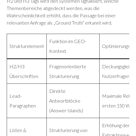
H2 und H3 Tags wird den Systemen signalisiert, welche
Themenbereiche abgedeckt werden, was die
Wahrscheinlichkeit erhöht, dass die Passage bei einer
relevanten Anfrage als „Ground Truth“ erkannt wird.
Funktion im GEO-
Strukturelement
Optimierungszie
Kontext
H2/H3
Fragenorientierte
Deckungsgleichh
Überschriften
Strukturierung
Nutzerfragen (Se
Direkte
Lead-
Maximale Releva
Antwortblöcke
Paragraphen
ersten 150 Wört
(Answer Islands)
Erhöhung der
Listen &
Strukturierung von
Extraktionswahr