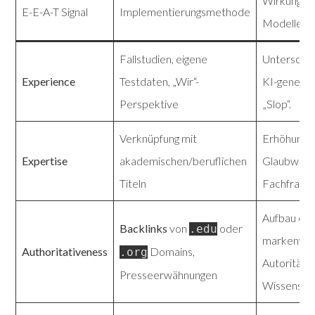
Wirkung au
E-E-A-T Signal
Implementierungsmethode
Modelle
Fallstudien, eigene
Untersche
Experience
Testdaten, „Wir“-
KI-generi
Perspektive
„Slop“.
Verknüpfung mit
Erhöhung 
Expertise
akademischen/beruflichen
Glaubwürdi
Titeln
Fachfragen
Aufbau ein
Backlinks
von
oder
.edu
markenwei
Authoritativeness
Domains,
.org
Autorität i
Presseerwähnungen
Wissensgr