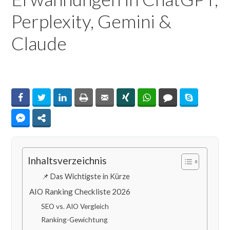
Perplexity, Gemini &
Claude
By
Facebook
Twitter
LinkedIn
Print
Email
Xing
WhatsApp
Comments
Skype
Facebook Messenger
Share
Inhaltsverzeichnis
📌 Das Wichtigste in Kürze
AIO Ranking Checkliste 2026
SEO vs. AIO Vergleich
Ranking-Gewichtung