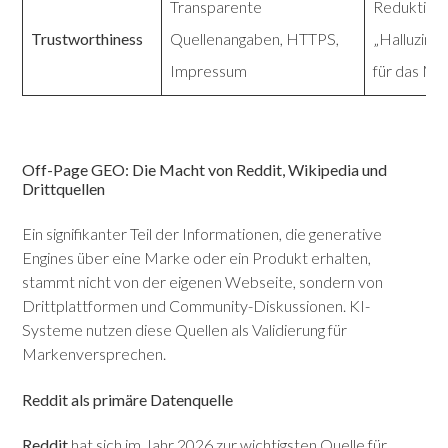
Transparente
Reduktion
Trustworthiness
Quellenangaben, HTTPS,
„Halluzinat
Impressum
für das Mod
Off-Page GEO: Die Macht von Reddit, Wikipedia und
Drittquellen
Ein signifikanter Teil der Informationen, die generative
Engines über eine Marke oder ein Produkt erhalten,
stammt nicht von der eigenen Webseite, sondern von
Drittplattformen und Community-Diskussionen.
KI-
Systeme nutzen diese Quellen als Validierung für
Markenversprechen.
Reddit als primäre Datenquelle
Reddit
hat sich im Jahr 2026 zur wichtigsten Quelle für