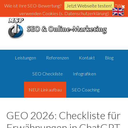
Wie ist Ihre SEO-Bewertung?
Jetzt Webseite testen!
*Wir
verwenden Cookies (s. Datenschutzerklärung)
Leistungen
Referenzen
Kontakt
Blog
SEO Checkliste
Infografiken
NEU! Linkaufbau
SEO Coaching
GEO 2026: Checkliste für
Erwähnungen in ChatGPT,