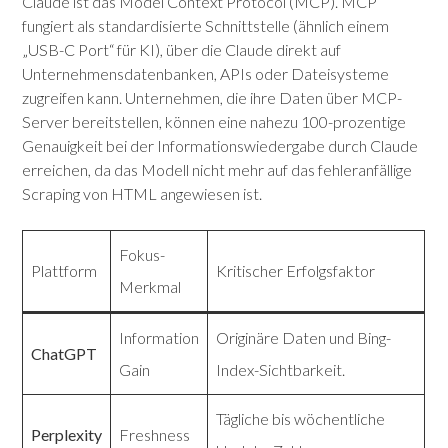
Claude ist das Model Context Protocol (MCP). MCP
fungiert als standardisierte Schnittstelle (ähnlich einem
„USB-C Port“ für KI), über die Claude direkt auf
Unternehmensdatenbanken, APIs oder Dateisysteme
zugreifen kann.
Unternehmen, die ihre Daten über MCP-
Server bereitstellen, können eine nahezu 100-prozentige
Genauigkeit bei der Informationswiedergabe durch Claude
erreichen, da das Modell nicht mehr auf das fehleranfällige
Scraping von HTML angewiesen ist.
Fokus-
Plattform
Kritischer Erfolgsfaktor
Merkmal
Information
Originäre Daten und Bing-
ChatGPT
Gain
Index-Sichtbarkeit.
Tägliche bis wöchentliche
Perplexity
Freshness