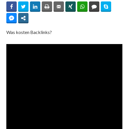
Facebook
Twitter
LinkedIn
Print
Email
Xing
WhatsApp
Comments
Skype
Facebook Messenger
Share
Was kosten Backlinks?