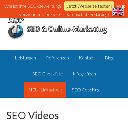
Wie ist Ihre SEO-Bewertung?
Jetzt Webseite testen!
*Wir
verwenden Cookies (s. Datenschutzerklärung)
Leistungen
Referenzen
Kontakt
Blog
SEO Checkliste
Infografiken
NEU! Linkaufbau
SEO Coaching
SEO Videos