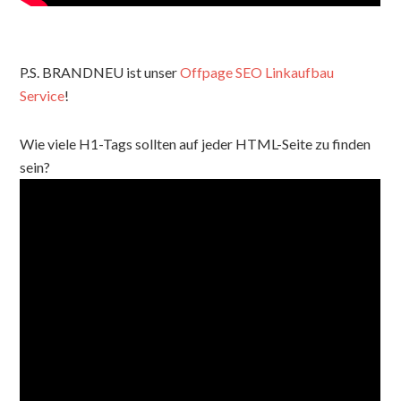
P.S. BRANDNEU ist unser
Offpage SEO Linkaufbau
Service
!
Wie viele H1-Tags sollten auf jeder HTML-Seite zu finden
sein?