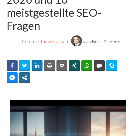
meistgestellte SEO-
Fragen
By
Kommentar verfassen
von Boris Alexeev
Facebook
Twitter
LinkedIn
Print
Email
Xing
WhatsApp
Comments
Skype
Facebook Messenger
Share