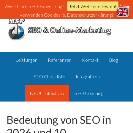
Wie ist Ihre SEO-Bewertung?
Jetzt Webseite testen!
*Wir
verwenden Cookies (s. Datenschutzerklärung)
Leistungen
Referenzen
Kontakt
Blog
SEO Checkliste
Infografiken
NEU! Linkaufbau
SEO Coaching
Bedeutung von SEO in
2026 und 10