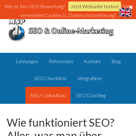
Wie ist Ihre SEO-Bewertung?
Jetzt Webseite testen!
*Wir
verwenden Cookies (s. Datenschutzerklärung)
Leistungen
Referenzen
Kontakt
Blog
SEO Checkliste
Infografiken
NEU! Linkaufbau
SEO Coaching
Wie funktioniert SEO?
Alles, was man über