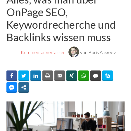
OnPage SEO,
Keywordrecherche und
Backlinks wissen muss
By
Kommentar verfassen
von Boris Alexeev
Facebook
Twitter
LinkedIn
Print
Email
Xing
WhatsApp
Comments
Skype
Facebook Messenger
Share