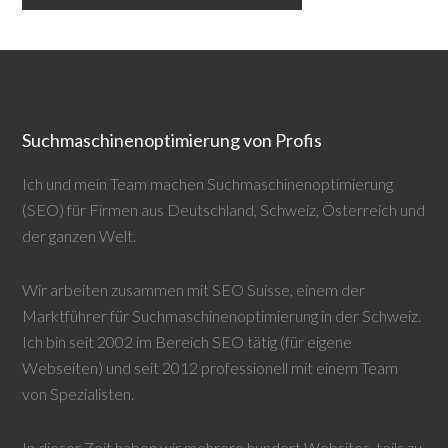
Suchmaschinenoptimierung von Profis
Ich und mein Team machen Suchmaschinenoptimierung
(SEO) für Firmen aus Deutschland, Schweiz, Österreich und
der ganzen Welt.
Wir arbeiten zusammen mit
SEO Suisse
, einem der
Marktführer für Suchmaschinenoptimierung in der Schweiz.
Ich bin seit 2002 im Bereich SEO tätig (für eigene
Webseiten) und seit 2012 professionell mit einem Team
von Spezialisten.
In dieser Zeit haben wir mehrere hundert Websites, teils zu