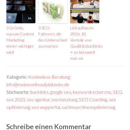
3 Gründe,
3 SEO-
Linkaufbau in
warum Content
Faktoren, die
2026: 10
Marketing
den Unterschied
Vorteile von
immer wichtiger
ausmachen
Qualitätsbacklinks
wird
+ so bekommt
man sie
Kategorie:
Kostenlose Beratung:
info@meineseiteaufplatzeins.de
Stichworte:
backlinks
,
google seo
,
keywordrecherche
,
SEO
,
seo 2023
,
seo agentur
,
seo beratung
,
SEO Coaching
,
seo
optimierung
,
seo wuppertal
,
suchmaschinenoptimierung
Schreibe einen Kommentar