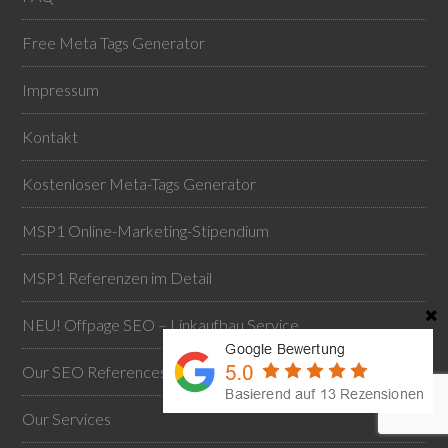
Free Meta Tags Generator
Impressum
Kontakt
Kostenloser Meta-Tags Generator
MSP1 Online-Marketing-Stipendium
MSP1 Referenzen im Detail
NEU! Offpage SEO – Linkaufbau Service
Our SEO References
Our Services