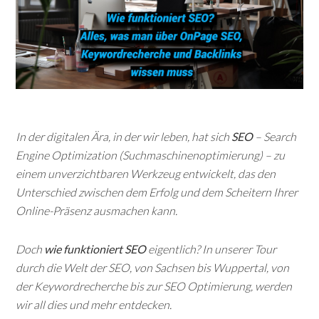
In der digitalen Ära, in der wir leben, hat sich
SEO
– Search
Engine Optimization (Suchmaschinenoptimierung) – zu
einem unverzichtbaren Werkzeug entwickelt, das den
Unterschied zwischen dem Erfolg und dem Scheitern Ihrer
Online-Präsenz ausmachen kann.
Doch
wie funktioniert SEO
eigentlich? In unserer Tour
durch die Welt der SEO, von Sachsen bis Wuppertal, von
der Keywordrecherche bis zur SEO Optimierung, werden
wir all dies und mehr entdecken.