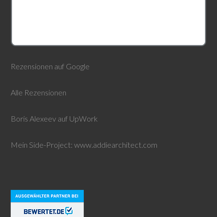
Rezensionen auf Google
Alle Rezensionen
Boris Alexeev auf UpWork
Mein Side-Project:
www.addiearchitect.com