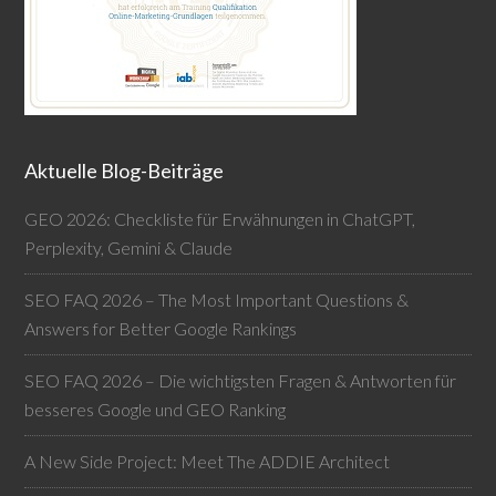
Aktuelle Blog-Beiträge
GEO 2026: Checkliste für Erwähnungen in ChatGPT,
Perplexity, Gemini & Claude
SEO FAQ 2026 – The Most Important Questions &
Answers for Better Google Rankings
SEO FAQ 2026 – Die wichtigsten Fragen & Antworten für
besseres Google und GEO Ranking
A New Side Project: Meet The ADDIE Architect